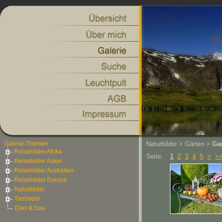
Galerie-Themen
Naturbilder > Gärten >
Ga
Reisebilder Afrika
Seite:
1
2
3
4
5
>
>
Reisebilder Asien
Reisebilder Australien
Reisebilder Europa
Naturbilder
Tierbilder
Dies & Das