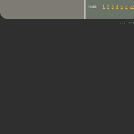
Seite:
1
2
3
4
5
>
>
DS Foto 