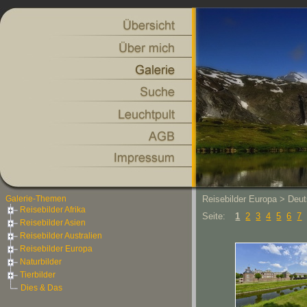
Galerie-Themen
Reisebilder Europa > Deu
Reisebilder Afrika
Seite:
1
2
3
4
5
6
7
Reisebilder Asien
Reisebilder Australien
Reisebilder Europa
Naturbilder
Tierbilder
Dies & Das