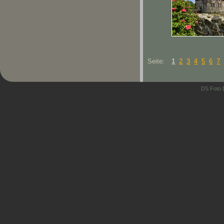
Seite:
1
2
3
4
5
6
7
DS Foto 